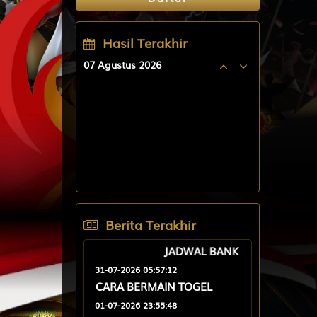
Hasil Terakhir
07 Agustus 2026
JAPAN
2
5
4
6
OREGON9
0
1
9
8
OREGON12
1
2
3
3
OREGON3
5
3
9
8
Berita Terakhir
JADWAL BANK
31-07-2026 05:57:12
CARA BERMAIN TOGEL
01-07-2026 23:55:48