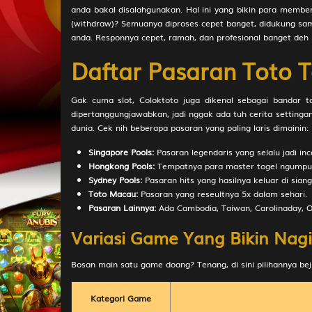
anda bakal disalahgunakan. Hal ini yang bikin para member
(withdraw)? Semuanya diproses cepet banget, didukung sa
anda. Responnya cepet, ramah, dan profesional banget deh
Daftar Pasaran Toto T
Gak cuma slot, Coloktoto juga dikenal sebagai bandar t
dipertanggungjawabkan, jadi nggak ada tuh cerita settinga
dunia. Cek nih beberapa pasaran yang paling laris dimainin:
Singapore Pools:
Pasaran legendaris yang selalu jadi inc
Hongkong Pools:
Tempatnya para master togel ngumpul
Sydney Pools:
Pasaran hits yang hasilnya keluar di siang
Toto Macau:
Pasaran yang reseultnya 5x dalam sehari.
Pasaran Lainnya:
Ada Cambodia, Taiwan, Carolinaday, Or
Variasi Game Yang Bikin Nagih
Bosan main satu game doang? Tenang, di sini pilihannya bej
Kategori Game