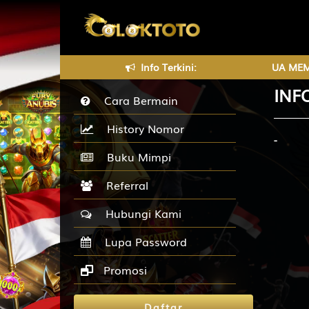
 SELAMAT DATANG DI COLOKTOTO | INFO SEMUA MEMBER UNTU
Info Terkini:
INF
Cara Bermain
History Nomor
-
Buku Mimpi
Referral
Hubungi Kami
Lupa Password
Promosi
Daftar