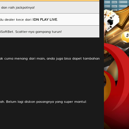
 dan raih jackpotnya!
ndu dealer kece dari
IDN PLAY LIVE
.
 iSoftBet. Scatter-nya gampang turun!
ak cuma menang dari main, anda juga bisa dapet tambahan
ah. Belum lagi diskon pasangnya yang super mantul: